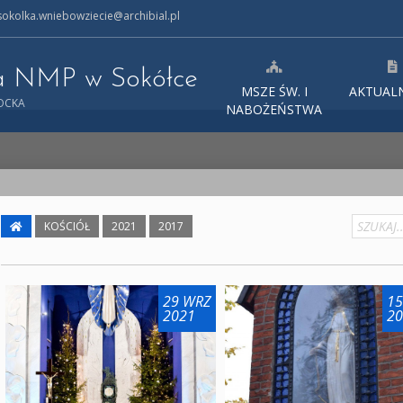
okolka.wniebowziecie@archibial.pl
ia NMP w Sokółce
MSZE ŚW. I
AKTUAL
TOCKA
NABOŻEŃSTWA
KOŚCIÓŁ
2021
2017
29 WRZ
15
2021
20