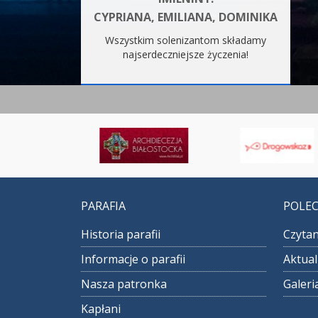
CYPRIANA, EMILIANA, DOMINIKA
Wszystkim solenizantom składamy
najserdeczniejsze życzenia!
PARAFIA
POLE
Historia parafii
Czytan
Informacje o parafii
Aktual
Nasza patronka
Galeri
Kapłani