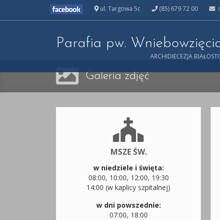
ul. Targowa 5c
(85) 679 72 00
s
Parafia pw. Wniebowzięc
ARCHIDIECEZJA BIAŁOS
Galeria zdjęć
MSZE ŚW.
w niedziele i święta:
08:00, 10:00, 12:00, 19:30
14:00 (w kaplicy szpitalnej)
w dni powszednie:
07:00, 18:00