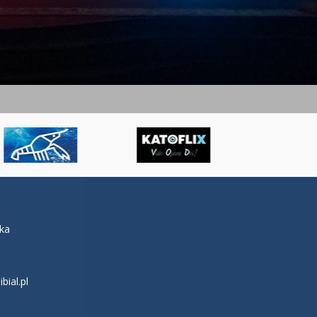
łka
ial.pl