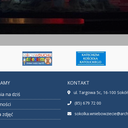
CAMY
KONTAKT
ul. Targowa 5c, 16-100 Sokó
ia na dziś
(85) 679 72 00
ności
sokolka.wniebowziecie@archib
a zdjęć