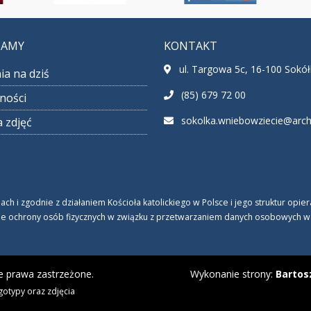
CAMY
KONTAKT
ul. Targowa 5c, 16-100 Sokó
ia na dziś
(85) 679 72 00
ności
sokolka.wniebowziecie@archib
a zdjęć
 i zgodnie z działaniem Kościoła katolickiego w Polsce i jego struktur opi
ie ochrony osób fizycznych w związku z przetwarzaniem danych osobowych w Koś
e prawa zastrzeżone.
Wykonanie strony:
Bartos
gotypy oraz zdjęcia