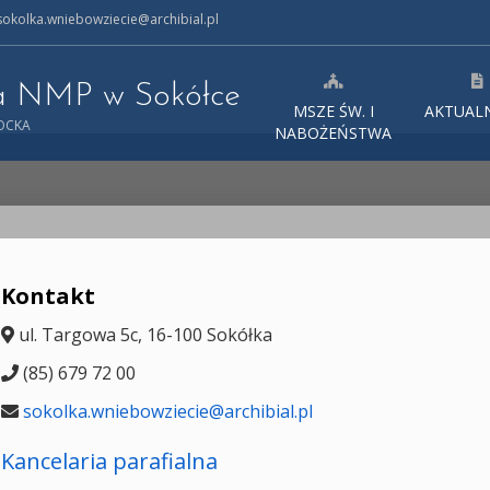
okolka.wniebowziecie@archibial.pl
ia NMP w Sokółce
MSZE ŚW. I
AKTUAL
TOCKA
NABOŻEŃSTWA
Kontakt
ul. Targowa 5c, 16-100 Sokółka
(85) 679 72 00
sokolka.wniebowziecie@archibial.pl
Kancelaria parafialna