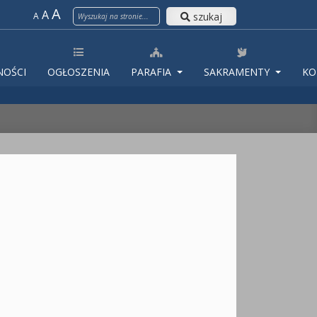
A
A
szukaj
A
NOŚCI
OGŁOSZENIA
PARAFIA
SAKRAMENTY
KO