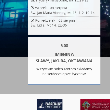
Bł. Fryderyk Janssoone, Mt 15,21-28
Wtorek - 04 sierpnia
Św. Jan Maria Vianney, Mt 15, 1-2. 10-14
Poniedziałek - 03 sierpnia
Św. Lidia, Mt 14, 22-36
6.08
IMIENINY:
SLAWY, JAKUBA, OKTAWIANA
Wszystkim solenizantom składamy
najserdeczniejsze życzenia!