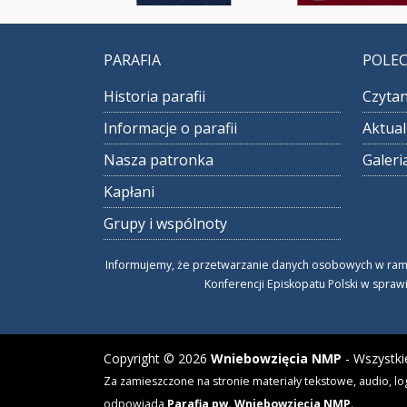
PARAFIA
POLE
Historia parafii
Czytan
Informacje o parafii
Aktual
Nasza patronka
Galeri
Kapłani
Grupy i wspólnoty
Informujemy, że przetwarzanie danych osobowych w ramach
Konferencji Episkopatu Polski w spraw
Copyright © 2026
Wniebowzięcia NMP
- Wszystki
Za zamieszczone na stronie materiały tekstowe, audio, lo
odpowiada
Parafia pw. Wniebowzięcia NMP.