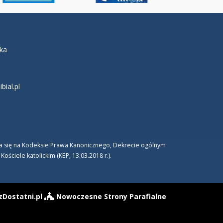
łka
ial.pl
era się na Kodeksie Prawa Kanonicznego, Dekrecie ogólnym
ciele katolickim (KEP, 13.03.2018 r.).
zDostatni.pl
Nowoczesne Strony Parafialne