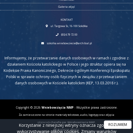
Galeria zdjęć
KONTAKT
ul. Targowa 5c, 16-100 Sokółka
(85) 679 72 00
sokolka.wniebowziecie@archibial.pl
Informujemy, że przetwarzanie danych osobowych w ramach i zgodnie z
działaniem Kościoła katolickiego w Polsce i jego struktur opiera się na
Kodeksie Prawa Kanonicznego, Dekrecie ogólnym Konferencji Episkopatu
Polski w sprawie ochrony osób fizycznych w związku z przetwarzaniem
danych osobowych w Kościele katolickim (KEP, 13.03.2018 r.).
Copyright © 2026
Wniebowzięcia NMP
- Wszystkie prawa zastrzeżone.
Za zamieszczone na stronie materiały tekstowe, audio, logotypy oraz zdjęcia
odpowiada
Parafia pw. Wniebowzięcia NMP.
ROZUMIEM
Korzystanie z niniejszej witryny oznacza zgodę na
Wykonanie strony:
wykorzystywanie plików cookies. Zmiany warunków