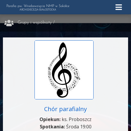
Parafia pw. Wniebowzięcia NMP w Sokółce
ARCHIDIECEZJA BIAŁOSTOCKA
Grupy i wspólnoty
/
Chór parafialny
Opiekun:
ks. Proboszcz
Spotkania:
Środa 19:00