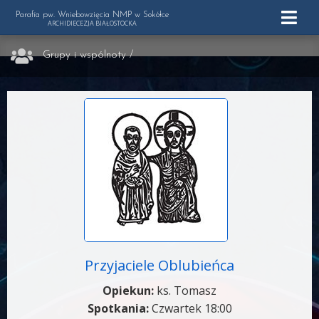
Parafia pw. Wniebowzięcia NMP w Sokółce
ARCHIDIECEZJA BIAŁOSTOCKA
Grupy i wspólnoty
/
Przyjaciele Oblubieńca
Opiekun:
ks. Tomasz
Spotkania:
Czwartek 18:00