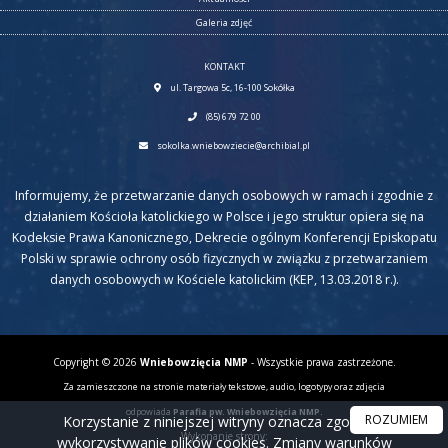
Galeria zdjęć
KONTAKT
ul. Targowa 5c, 16-100 Sokółka
(85) 679 72 00
sokolka.wniebowziecie@archibial.pl
Informujemy, że przetwarzanie danych osobowych w ramach i zgodnie z
działaniem Kościoła katolickiego w Polsce i jego struktur opiera się na
Kodeksie Prawa Kanonicznego, Dekrecie ogólnym Konferencji Episkopatu
Polski w sprawie ochrony osób fizycznych w związku z przetwarzaniem
danych osobowych w Kościele katolickim (KEP, 13.03.2018 r.).
Copyright © 2026
Wniebowzięcia NMP
- Wszystkie prawa zastrzeżone.
Za zamieszczone na stronie materiały tekstowe, audio, logotypy oraz zdjęcia
odpowiada
Parafia pw. Wniebowzięcia NMP.
ROZUMIEM
Korzystanie z niniejszej witryny oznacza zgodę na
Wykonanie strony:
wykorzystywanie plików cookies. Zmiany warunków