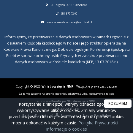
ul. Targowa 5c, 16-100 Sokółka
(85) 679 72 00
sokolka.wniebowziecie@archibial.pl
Informujemy, że przetwarzanie danych osobowych w ramach i zgodnie z
działaniem Kościoła katolickiego w Polsce i jego struktur opiera się na
Kodeksie Prawa Kanonicznego, Dekrecie ogólnym Konferencji Episkopatu
Polski w sprawie ochrony osób fizycznych w związku z przetwarzaniem
danych osobowych w Kościele katolickim (KEP, 13.03.2018 r.).
Copyright © 2026
Wniebowzięcia NMP
- Wszystkie prawa zastrzeżone.
Za zamieszczone na stronie materiały tekstowe, audio, logotypy oraz zdjęcia
odpowiada
Parafia pw. Wniebowzięcia NMP.
ROZUMIEM
Korzystanie z niniejszej witryny oznacza zgodę na
Wykonanie strony:
wykorzystywanie plików cookies. Zmiany warunków
BartoszDostatni.pl
Nowoczesne Strony Parafialne
przechowywania lub uzyskiwania dostępu do plików cookies
można dokonać w każdym czasie.
Polityka Prywatności
Informacje o cookies