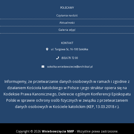
POLECAMY
Czytania na dziś
Aktualności
Galeria zdjęć
KONTAKT
ul. Targowa 5c, 16-100 Sokółka
(85) 679 72 00
sokolka.wniebowziecie@archibial.pl
Informujemy, że przetwarzanie danych osobowych w ramach i zgodnie z
działaniem Kościoła katolickiego w Polsce i jego struktur opiera się na
Kodeksie Prawa Kanonicznego, Dekrecie ogólnym Konferencji Episkopatu
Polski w sprawie ochrony osób fizycznych w związku z przetwarzaniem
danych osobowych w Kościele katolickim (KEP, 13.03.2018 r.).
Copyright © 2026
Wniebowzięcia NMP
- Wszystkie prawa zastrzeżone.