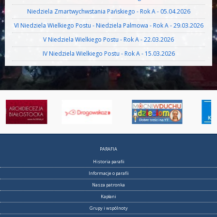
Niedziela Zmartwychwstania Pańskiego - Rok A - 05.04.2026
VI Niedziela Wielkiego Postu - Niedziela Palmowa - Rok A - 29.03.2026
V Niedziela Wielkiego Postu - Rok A - 22.03.2026
IV Niedziela Wielkiego Postu - Rok A - 15.03.2026
PARAFIA
Historia parafii
Informacje o parafii
Nasza patronka
Kapłani
Grupy i wspólnoty