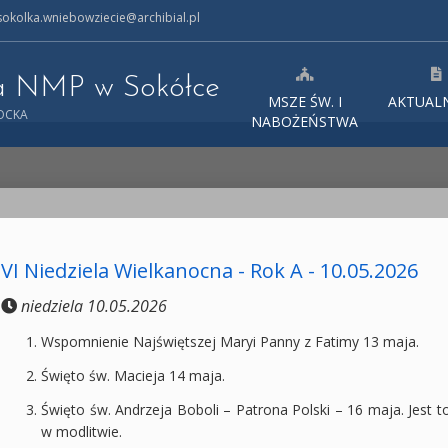
okolka.wniebowziecie@archibial.pl
ia NMP w Sokółce
MSZE ŚW. I
AKTUAL
TOCKA
NABOŻEŃSTWA
VI Niedziela Wielkanocna - Rok A - 10.05.2026
niedziela 10.05.2026
Wspomnienie Najświętszej Maryi Panny z Fatimy 13 maja.
Święto św. Macieja 14 maja.
Święto św. Andrzeja Boboli – Patrona Polski – 16 maja. Jest 
w modlitwie.