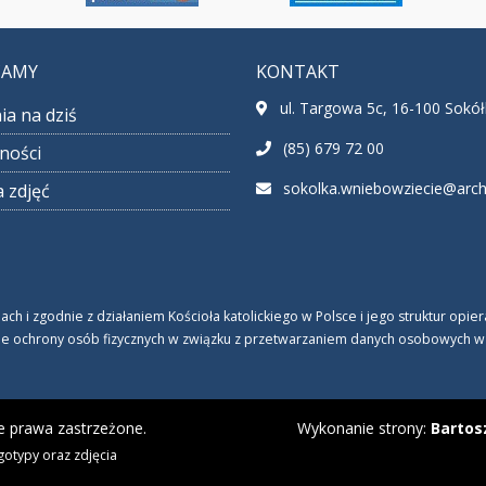
CAMY
KONTAKT
ul. Targowa 5c, 16-100 Sokó
ia na dziś
(85) 679 72 00
ności
sokolka.wniebowziecie@archib
a zdjęć
 i zgodnie z działaniem Kościoła katolickiego w Polsce i jego struktur opi
ie ochrony osób fizycznych w związku z przetwarzaniem danych osobowych w Koś
e prawa zastrzeżone.
Wykonanie strony:
Bartos
gotypy oraz zdjęcia