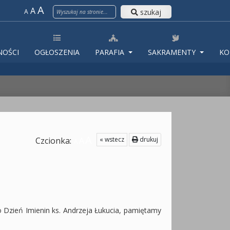
A
A
szukaj
A
NOŚCI
OGŁOSZENIA
PARAFIA
SAKRAMENTY
KO
A
« wstecz
drukuj
Czcionka:
A
A
to Dzień Imienin ks. Andrzeja Łukucia, pamiętamy