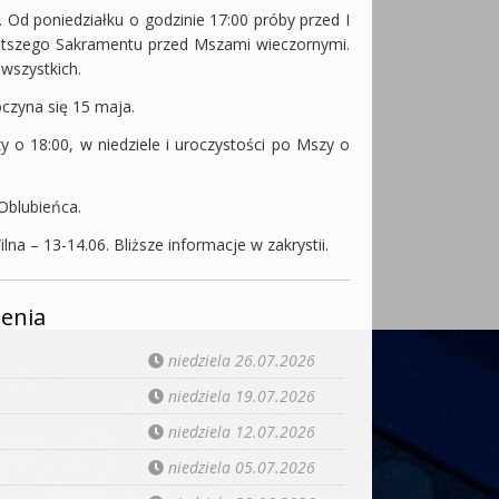
. Od poniedziałku o godzinie 17:00 próby przed I
iętszego Sakramentu przed Mszami wieczornymi.
 wszystkich.
czyna się 15 maja.
 18:00, w niedziele i uroczystości po Mszy o
 Oblubieńca.
na – 13-14.06. Bliższe informacje w zakrystii.
enia
niedziela 26.07.2026
niedziela 19.07.2026
niedziela 12.07.2026
niedziela 05.07.2026