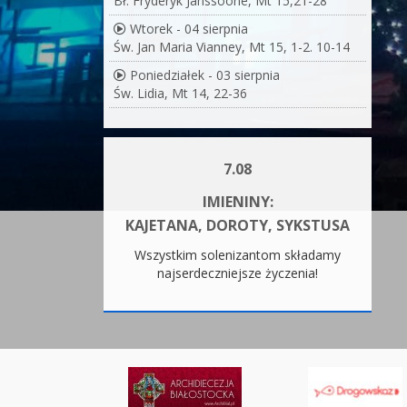
Bł. Fryderyk Janssoone, Mt 15,21-28
Wtorek - 04 sierpnia
Św. Jan Maria Vianney, Mt 15, 1-2. 10-14
Poniedziałek - 03 sierpnia
Św. Lidia, Mt 14, 22-36
7.08
IMIENINY:
KAJETANA, DOROTY, SYKSTUSA
Wszystkim solenizantom składamy
najserdeczniejsze życzenia!