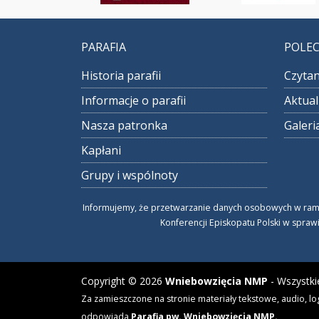
PARAFIA
POLE
Historia parafii
Czytan
Informacje o parafii
Aktual
Nasza patronka
Galeri
Kapłani
Grupy i wspólnoty
Informujemy, że przetwarzanie danych osobowych w ramach
Konferencji Episkopatu Polski w spraw
Copyright © 2026
Wniebowzięcia NMP
- Wszystki
Za zamieszczone na stronie materiały tekstowe, audio, lo
odpowiada
Parafia pw. Wniebowzięcia NMP.