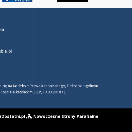
łka
ial.pl
era się na Kodeksie Prawa Kanonicznego, Dekrecie ogólnym
ciele katolickim (KEP, 13.03.2018 r.).
zDostatni.pl
Nowoczesne Strony Parafialne