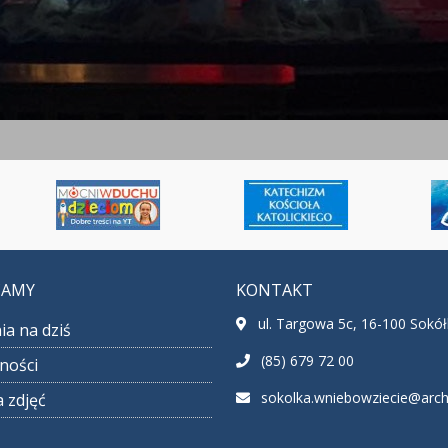
CAMY
KONTAKT
ul. Targowa 5c, 16-100 Sokó
ia na dziś
(85) 679 72 00
ności
sokolka.wniebowziecie@archib
a zdjęć