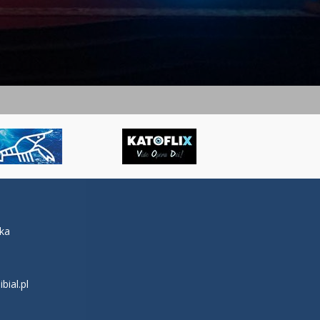
łka
ial.pl