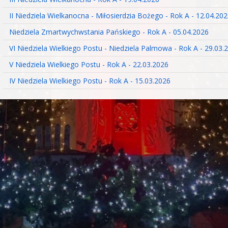
II Niedziela Wielkanocna - Miłosierdzia Bożego - Rok A - 12.04.20
Niedziela Zmartwychwstania Pańskiego - Rok A - 05.04.2026
VI Niedziela Wielkiego Postu - Niedziela Palmowa - Rok A - 29.03.
V Niedziela Wielkiego Postu - Rok A - 22.03.2026
IV Niedziela Wielkiego Postu - Rok A - 15.03.2026