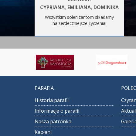
CYPRIANA, EMILIANA, DOMINIKA
Wszystkim solenizantom składamy
najserdeczniejsze życzenia!
PARAFIA
POLE
Historia parafii
Czytan
Informacje o parafii
Aktual
Nasza patronka
Galeri
Kapłani