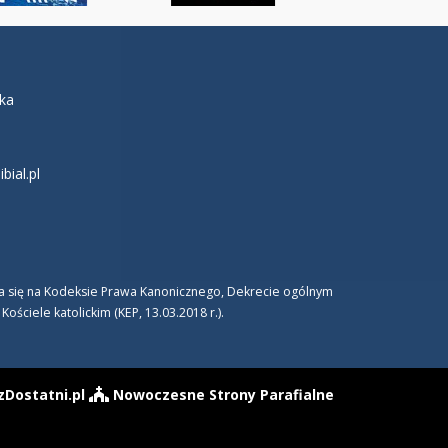
łka
ial.pl
era się na Kodeksie Prawa Kanonicznego, Dekrecie ogólnym
ciele katolickim (KEP, 13.03.2018 r.).
zDostatni.pl
Nowoczesne Strony Parafialne