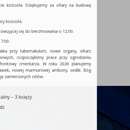
cie kościoła. Dziękujemy za ofiary na budowę
cy kościoła.
otowującej się do bierzmowania o 12:00.
7:00.
ka przy tabernakulum, nowe organy, ołtarz
owych, rozpoczęliśmy prace przy ogrodzeniu
 frontowy cmentarza. W roku 2026 planujemy
ławek, nowej marmurowej ambony, sedilii. Bóg
cję zamierzonych celów.
talny – 3 księży
ądz