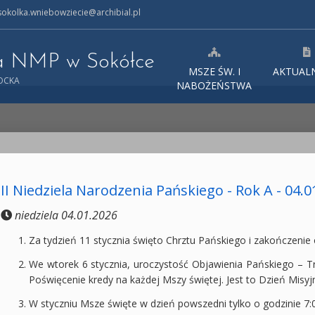
okolka.wniebowziecie@archibial.pl
ia NMP w Sokółce
MSZE ŚW. I
AKTUAL
TOCKA
NABOŻEŃSTWA
II Niedziela Narodzenia Pańskiego - Rok A - 04.0
niedziela 04.01.2026
Za tydzień 11 stycznia święto Chrztu Pańskiego i zakończenie
We wtorek 6 stycznia, uroczystość Objawienia Pańskiego – Trz
Poświęcenie kredy na każdej Mszy świętej. Jest to Dzień Misyjn
W styczniu Msze święte w dzień powszedni tylko o godzinie 7: