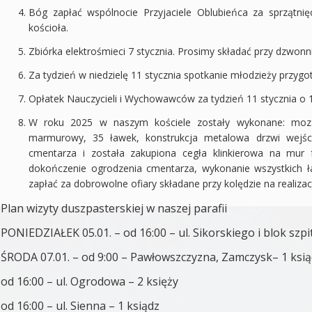
Bóg zapłać wspólnocie Przyjaciele Oblubieńca za sprzątnię
kościoła.
Zbiórka elektrośmieci 7 stycznia. Prosimy składać przy dzwonni
Za tydzień w niedzielę 11 stycznia spotkanie młodzieży przyg
Opłatek Nauczycieli i Wychowawców za tydzień 11 stycznia o 1
W roku 2025 w naszym kościele zostały wykonane: mozai
marmurowy, 35 ławek, konstrukcja metalowa drzwi wejści
cmentarza i została zakupiona cegła klinkierowa na mur
dokończenie ogrodzenia cmentarza, wykonanie wszystkich 
zapłać za dobrowolne ofiary składane przy kolędzie na realiza
Plan wizyty duszpasterskiej w naszej parafii
PONIEDZIAŁEK 05.01. – od 16:00 – ul. Sikorskiego i blok szpi
ŚRODA 07.01. – od 9:00 – Pawłowszczyzna, Zamczysk– 1 ksi
od 16:00 – ul. Ogrodowa – 2 księży
od 16:00 – ul. Sienna – 1 ksiądz