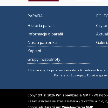
PARAFIA
POLE
Historia parafii
Czytan
Informacje o parafii
Aktual
Nasza patronka
Galeri
Kapłani
Grupy i wspólnoty
Informujemy, że przetwarzanie danych osobowych w ramach
Konferencji Episkopatu Polski w spraw
Copyright © 2026
Wniebowzięcia NMP
- Wszystki
Za zamieszczone na stronie materiały tekstowe, audio, lo
odpowiada
Parafia pw. Wniebowzięcia NMP.