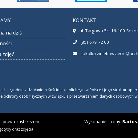
CAMY
KONTAKT
ul. Targowa 5c, 16-100 Sokó
ia na dziś
(85) 679 72 00
ności
sokolka.wniebowziecie@archib
a zdjęć
 i zgodnie z działaniem Kościoła katolickiego w Polsce i jego struktur opi
ie ochrony osób fizycznych w związku z przetwarzaniem danych osobowych w Koś
e prawa zastrzeżone.
Wykonanie strony:
Bartos
gotypy oraz zdjęcia