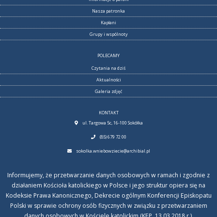
Nasza patronka
Kapłani
Grupy i wspólnoty
POLECAMY
Czytania na dziś
Aktualności
Galeria zdjęć
KONTAKT
ul. Targowa 5c, 16-100 Sokółka
(85) 679 72 00
sokolka.wniebowziecie@archibial.pl
Informujemy, że przetwarzanie danych osobowych w ramach i zgodnie z
działaniem Kościoła katolickiego w Polsce i jego struktur opiera się na
Kodeksie Prawa Kanonicznego, Dekrecie ogólnym Konferencji Episkopatu
Polski w sprawie ochrony osób fizycznych w związku z przetwarzaniem
danych osobowych w Kościele katolickim (KEP, 13.03.2018 r.).