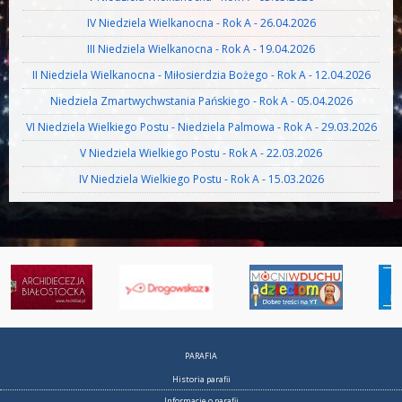
IV Niedziela Wielkanocna - Rok A - 26.04.2026
III Niedziela Wielkanocna - Rok A - 19.04.2026
II Niedziela Wielkanocna - Miłosierdzia Bożego - Rok A - 12.04.2026
Niedziela Zmartwychwstania Pańskiego - Rok A - 05.04.2026
VI Niedziela Wielkiego Postu - Niedziela Palmowa - Rok A - 29.03.2026
V Niedziela Wielkiego Postu - Rok A - 22.03.2026
IV Niedziela Wielkiego Postu - Rok A - 15.03.2026
PARAFIA
Historia parafii
Informacje o parafii