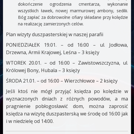
dokończenie ogrodzenia cmentarza, wykonanie
wszystkich ławek, nowej marmurowej ambony, sedilii.
Bóg zapłać za dobrowolne ofiary składane przy kolędzie
na realizację zamierzonych celów.
Plan wizyty duszpasterskiej w naszej parafii
PONIEDZIAŁEK 19.01. – od 16:00 – ul. Jodłowa,
Drzewna, Armii Krajowej, Leśna – 3 księży
WTOREK 20.01. – od 16:00 – Zawistowszczyzna, ul.
Królowej Bony, Hubala – 3 księży
ŚRODA 21.01. – od 16:00 – Wierzchłowce – 2 księży
Jeśli ktoś nie mógł przyjąć księdza po kolędzie w
wyznaczonych dniach z różnych powodów, a ma
pragnienie pobłogosławić dom, można zaprosić
księdza na wizytę duszpasterską we środę od 16:00 jak
i w niedzielę od 14:00.