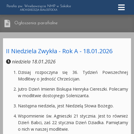
Parafia pw. Wniebowzięcia NMP w Sokółce
ARCHIDIECEZJA BIAŁOSTOCKA
Ogłoszenia parafialne
II Niedziela Zwykła - Rok A - 18.01.2026
niedziela 18.01.2026
Dzisiaj rozpoczyna się 36. Tydzień Powszechnej
Modlitwy o Jedność Chrześcijan.
Jutro Dzień Imienin Biskupa Henryka Ciereszki. Polecamy
w modlitwie dostojnego Solenizanta.
Następna niedziela, jest Niedzielą Słowa Bożego.
Wspomnienie św. Agnieszki 21 stycznia. Jest to również
Dzień Babci, zaś 22 stycznia Dzień Dziadka. Pamiętamy
o nich w naszej modlitwie.